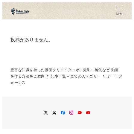
メ
イ
MENU
ン
コ
ン
投稿がありません。
テ
ン
ツ
豊富な知識を持った動画クリエイターが、撮影・編集など 動画
へ
を作る方法をご案内
記事一覧 – 全てのカテゴリー
オートフ
移
ォーカス
動
twitter
Twitter
Facebook
Instagram
YouTube
YouTube