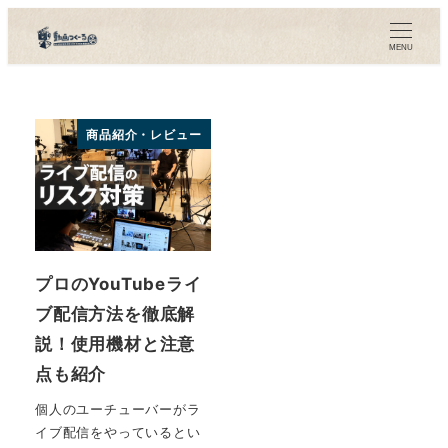
メ
イ
MENU
ン
コ
ン
商品紹介・レビュー
テ
ン
ツ
へ
移
プロのYouTubeライ
動
ブ配信方法を徹底解
説！使用機材と注意
点も紹介
個人のユーチューバーがラ
イブ配信をやっているとい