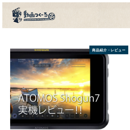
メ
新着記事一覧
イ
隣の動画クリ
ン
コ
新着記事一覧
ン
動画スクール
テ
隣の動画クリ
商品紹介・レビュー
ン
LIVE配信専
ツ
動画スクール
へ
ゆるっとオフ会
移
動画であそぼ
動
LIVE配信専
ゆるっとオフ会
動画であそぼ