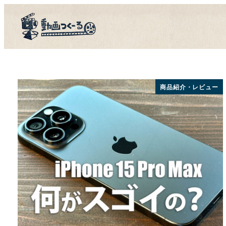
メ
新着記事一覧
イ
隣の動画クリ
ン
コ
新着記事一覧
ン
動画スクール
テ
隣の動画クリ
商品紹介・レビュー
ン
LIVE配信専
ツ
動画スクール
へ
ゆるっとオフ会
移
動画であそぼ
動
LIVE配信専
ゆるっとオフ会
動画であそぼ