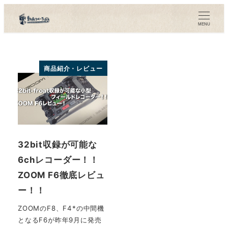
メ
イ
MENU
ン
コ
ン
商品紹介・レビュー
テ
ン
ツ
へ
移
32bit収録が可能な
動
6chレコーダー！！
ZOOM F6徹底レビュ
ー！！
ZOOMのF8、F4*の中間機
となるF6が昨年9月に発売