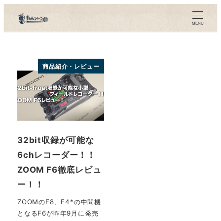
メ
イ
MENU
ン
コ
ン
商品紹介・レビュー
テ
ン
ツ
へ
移
32bit収録が可能な
動
6chレコーダー！！
ZOOM F6徹底レビュ
ー！！
ZOOMのF8、F4*の中間機
となるF6が昨年9月に発売