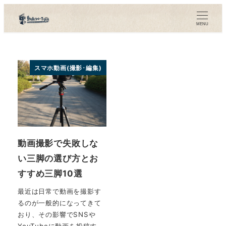
メ
イ
MENU
ン
コ
ン
スマホ動画(撮影･編集)
テ
ン
ツ
へ
移
動画撮影で失敗しな
動
い三脚の選び方とお
すすめ三脚10選
最近は日常で動画を撮影す
るのが一般的になってきて
おり、その影響でSNSや
YouTubeに動画を投稿す