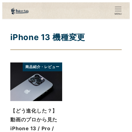
メ
イ
MENU
ン
コ
iPhone 13 機種変更
ン
テ
ン
ツ
商品紹介・レビュー
へ
移
動
【どう進化した？】
動画のプロから見た
iPhone 13 / Pro /