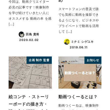
め
今回は、動画クリエイター
必見の記事です！映像制作
スマートフォンの普及で誰
を学び続けていきたい人に
でも気軽に動画を撮影でき
オススメする 動画の本 を感
るようになり、ビジネスや
[…]
プライベートで動画を活用
して […]
田島 貴将
2020.02.02
ミナミ シゲユキ
投稿日
2019.06.11
投稿日
企画 制作 監督
お知らせ
絵コンテ ・ストーリ
動画つくーるとは？
ーボードの描き方・
動画つくーるは、映像制作