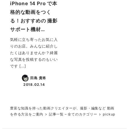
iPhone 14 Pro で本
格的な動画をつく
る！おすすめの 撮影
サポート機材…
気軽に立ち寄ったお気に入
りのお店。みんなに紹介し
たくはありませんか？綺麗
な写真を投稿するのもいい
です […]
田島 貴将
2018.02.14
投稿日
豊富な知識を持った動画クリエイターが、撮影・編集など 動画
を作る方法をご案内
記事一覧 – 全てのカテゴリー
pickup