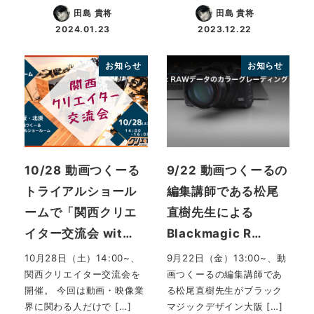
田島 貴将
田島 貴将
2024.01.23
2023.12.22
投稿日
投稿日
お知らせ
お知らせ
10/28 動画つくーる
9/22 動画つくーるの
トライアルショール
編集講師である松尾
ームで「関西クリエ
直樹先生による
イター交流会 wit…
Blackmagic R…
10月28日（土）14:00~、
9月22日（金）13:00~、動
関西クリエイター交流会を
画つくーるの編集講師であ
開催。 今回は動画・映像業
る松尾直樹先生がブラック
界に関わる人だけで […]
マジックデザイン大阪 […]