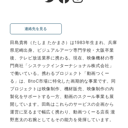
連絡先を見る
〒530-0047 大阪市北区西天満3-2-9翁ビル
1F
田島貴将（たしま たかまさ）は1983年生まれ、兵庫
06-6363-5060
県尼崎出身。ビジュアルアーツ専門学校・大阪卒業
06-6363-3666
後、テレビ放送業界に携わる。現在、映像機材の専
tashima@systecintl.com
門商社「システックインターナショナル株式会社」
で働いている。携わるプロジェクト「動画つくー
る」は、BtoC市場に特化した画期的な事業です。同
プロジェクトは映像制作、機材販売、映像制作の内
製化をサポートする一方、動画のスクール事業も展
開しています。田島はこれらのサービスの企画から
運営に至るまで幅広く携わり、動画つくーる店長 瀧
野恵太の右腕としてもその能力を発揮しています。