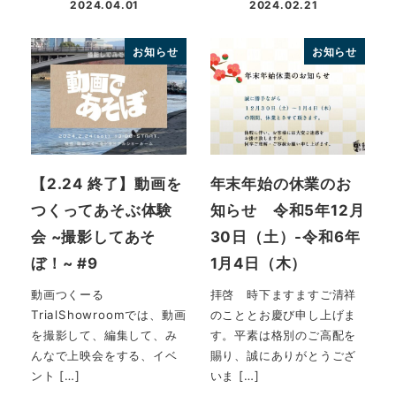
2024.04.01
2024.02.21
投稿日
投稿日
お知らせ
お知らせ
【2.24 終了】動画を
年末年始の休業のお
つくってあそぶ体験
知らせ 令和5年12月
会 ~撮影してあそ
30日（土）-令和6年
ぼ！~ #9
1月4日（木）
動画つくーる
拝啓 時下ますますご清祥
TrialShowroomでは、動画
のこととお慶び申し上げま
を撮影して、編集して、み
す。平素は格別のご高配を
んなで上映会をする、イベ
賜り、誠にありがとうござ
ント […]
いま […]