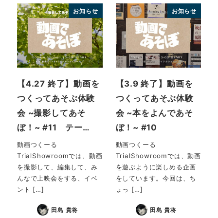
お知らせ
お知らせ
【4.27 終了】動画を
【3.9 終了】動画を
つくってあそぶ体験
つくってあそぶ体験
会 ~撮影してあそ
会 ~本をよんであそ
ぼ！~ #11 テー…
ぼ！~ #10
動画つくーる
動画つくーる
TrialShowroomでは、動画
TrialShowroomでは、動画
を撮影して、編集して、み
を遊ぶように楽しめる企画
んなで上映会をする、イベ
をしています。今回は、ち
ント […]
ょっ […]
田島 貴将
田島 貴将