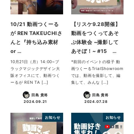
10/21 動画つくーる
【リスケ9.28開催】
が REN TAKEUCHIさ
動画をつくってあそ
んと『持ち込み素材
ぶ体験会 ~撮影して
or …
あそぼ！~ #15 …
10月21日（月）14:00~ブ
*前回のイベントの様子 動
ラックマジックデザイン大
画つくーるTrialShowroom
阪オフィスにて、動画つく
では、動画を撮影して、編
ーるが REN TA […]
集して、みんな […]
田島 貴将
田島 貴将
2024.09.21
2024.07.28
投稿日
投稿日
お知らせ
お知らせ