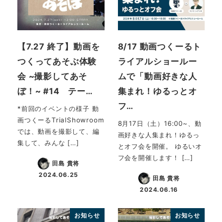
【7.27 終了】動画を
8/17 動画つくーるト
つくってあそぶ体験
ライアルショールー
会 ~撮影してあそ
ムで「動画好きな人
ぼ！~ #14 テー…
集まれ！ゆるっとオ
フ…
*前回のイベントの様子 動
画つくーるTrialShowroom
8月17日（土）16:00~、動
では、動画を撮影して、編
画好きな人集まれ！ゆるっ
集して、みんな […]
とオフ会を開催。 ゆるいオ
フ会を開催します！ […]
田島 貴将
2024.06.25
田島 貴将
投稿日
2024.06.16
投稿日
お知らせ
お知らせ