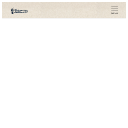
メ
イ
MENU
ン
コ
ン
テ
ン
ツ
へ
移
動