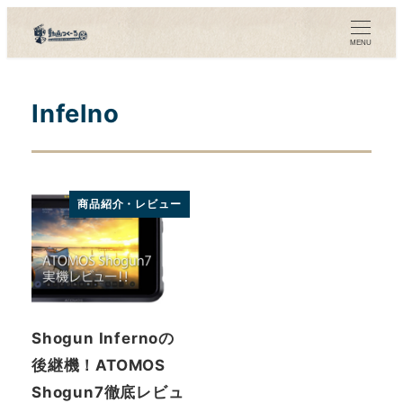
メ
イ
MENU
ン
コ
Infelno
ン
テ
ン
ツ
商品紹介・レビュー
へ
移
動
Shogun Infernoの
後継機！ATOMOS
Shogun7徹底レビュ