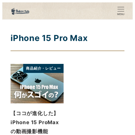
メ
イ
MENU
ン
コ
iPhone 15 Pro Max
ン
テ
ン
ツ
商品紹介・レビュー
へ
移
動
【ココが進化した】
iPhone 15 ProMax
の動画撮影機能