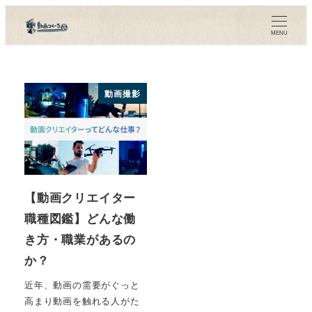
メ
イ
MENU
ン
コ
ン
動画撮影
テ
ン
ツ
へ
移
【動画クリエイター
動
職種図鑑】どんな働
き方・職業があるの
か？
近年、動画の需要がぐっと
高まり動画を触れる人がた