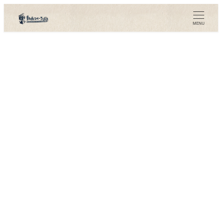
メ
イ
MENU
ン
コ
ン
テ
ン
ツ
へ
移
動