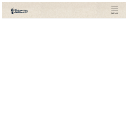
メ
イ
MENU
ン
コ
ン
テ
ン
ツ
へ
移
動