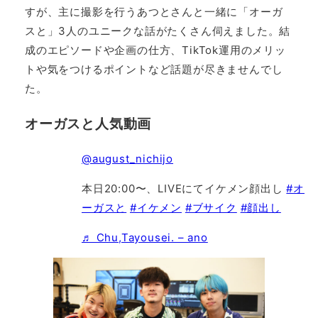
すが、主に撮影を行うあつとさんと一緒に「オーガ
スと」3人のユニークな話がたくさん伺えました。結
成のエピソードや企画の仕方、TikTok運用のメリッ
トや気をつけるポイントなど話題が尽きませんでし
た。
オーガスと人気動画
@august_nichijo
本日20:00〜、LIVEにてイケメン顔出し
#オ
ーガスと
#イケメン
#ブサイク
#顔出し
♬ Chu,Tayousei. – ano